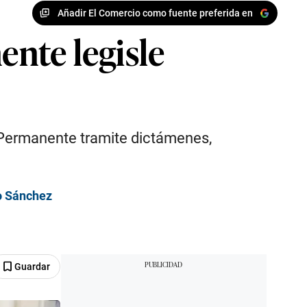
Añadir El Comercio como fuente preferida en
nte legisle
 Permanente tramite dictámenes,
to Sánchez
Guardar