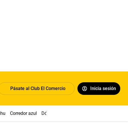
Pásate al Club El Comercio
Inicia sesión
chu
Corredor azul
Dólar
Congreso
Nasca
Acuña
Toled