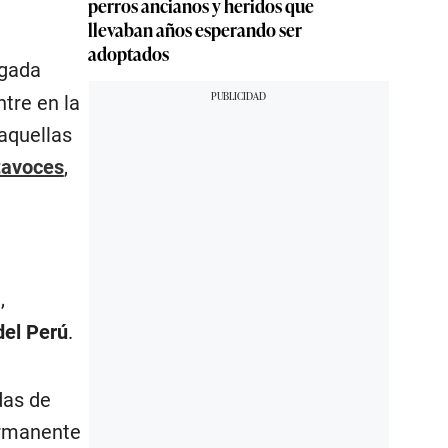
perros ancianos y heridos que
llevaban años esperando ser
adoptados
egada
tre en la
aquellas
tavoces
,
,
del Perú
.
das de
ermanente