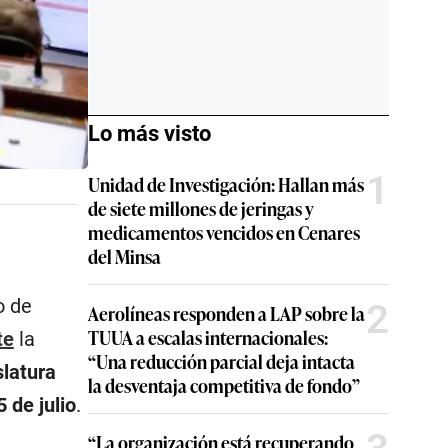
Lo más visto
1
Unidad de Investigación: Hallan más
de siete millones de jeringas y
medicamentos vencidos en Cenares
del Minsa
o de
2
Aerolíneas responden a LAP sobre la
TUUA a escalas internacionales:
te
la
“Una reducción parcial deja intacta
slatura
la desventaja competitiva de fondo”
5 de julio
.
“La organización está recuperando