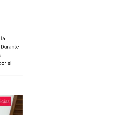
 la
. Durante
a
or el