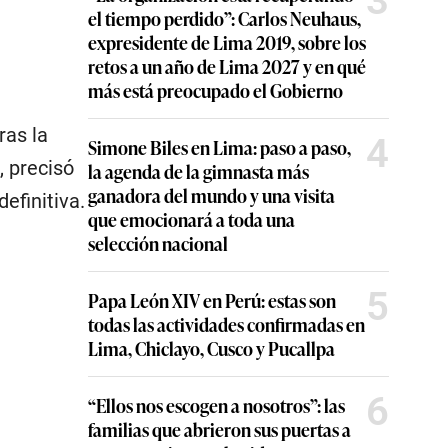
3
el tiempo perdido”: Carlos Neuhaus,
expresidente de Lima 2019, sobre los
retos a un año de Lima 2027 y en qué
más está preocupado el Gobierno
Tras la
4
Simone Biles en Lima: paso a paso,
, precisó
la agenda de la gimnasta más
ganadora del mundo y una visita
efinitiva.
que emocionará a toda una
selección nacional
5
Papa León XIV en Perú: estas son
todas las actividades confirmadas en
Lima, Chiclayo, Cusco y Pucallpa
6
“Ellos nos escogen a nosotros”: las
familias que abrieron sus puertas a