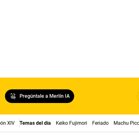
Pregúntale a Merlín IA
ón XIV
Temas del día
Keiko Fujimori
Feriado
Machu Pic