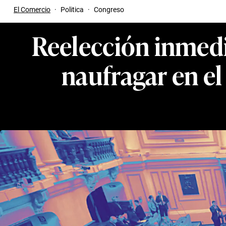
El Comercio
·
Politica
·
Congreso
Reelección inmedi
naufragar en el