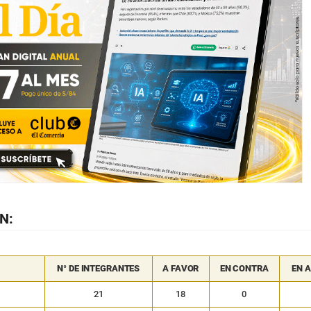
N:
N° DE INTEGRANTES
A FAVOR
EN CONTRA
EN 
21
18
0