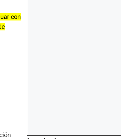
nuar con
de
ción