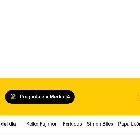
Pregúntale a Merlín IA
del día
Keiko Fujimori
Feriados
Simon Biles
Papa Leó