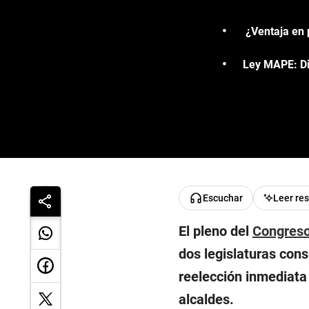
¿Ventaja en 
Ley MAPE: Di
Escuchar
Leer re
El pleno del
Congres
dos legislaturas conse
reelección inmediata
alcaldes.