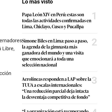
Lo más visto
1
Papa León XIV en Perú: estas son
todas las actividades confirmadas en
Lima, Chiclayo, Cusco y Pucallpa
2
Simone Biles en Lima: paso a paso,
bernadores
la agenda de la gimnasta más
 Libre,
ganadora del mundo y una visita
que emocionará a toda una
selección nacional
cción
3
Aerolíneas responden a LAP sobre la
TUUA a escalas internacionales:
“Una reducción parcial deja intacta
la desventaja competitiva de fondo”
“La organización está recuperando