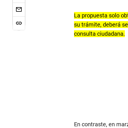
La propuesta solo obt
su trámite, deberá s
consulta ciudadana.
En contraste, en mar