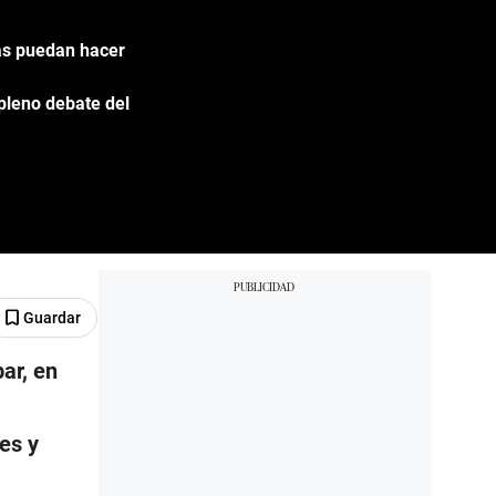
as puedan hacer
pleno debate del
Guardar
ar, en
es y