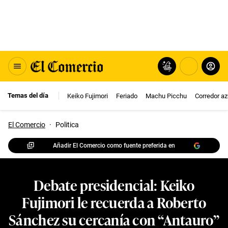
Temas del día
Keiko Fujimori
Feriado
Machu Picchu
Corredor az
El Comercio
·
Politica
Añadir El Comercio como fuente preferida en
Debate presidencial: Keiko
Fujimori le recuerda a Roberto
Sánchez su cercanía con “Antauro”