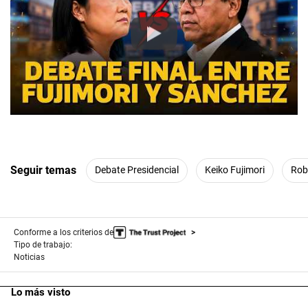
Play
Seguir temas
Debate Presidencial
Keiko Fujimori
Rob
Conforme a los criterios de
Tipo de trabajo:
Noticias
Lo más visto