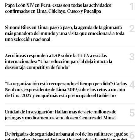
1
Papa León XIV en Perú: estas son todas las actividades
confirmadas en Lima, Chiclayo, Cusco y Pucallpa
2
Simone Biles en Lima: paso a paso, la agenda de la gimnasta
más ganadora del mundo y una visita que emocionará a toda
una selección nacional
3
Aerolíneas responden a LAP sobre la TUUA a escalas
internacionales: “Una reducción parcial deja intacta la
desventaja competitiva de fondo”
4
“La organización está recuperando el tiempo perdido”: Carlos
Neuhaus, expresidente de Lima 2019, sobre los retos a un año
de Lima 2027 y en qué más está preocupado el Gobierno
5
Unidad de Investigación: Hallan más de siete millones de
jeringas y medicamentos vencidos en Cenares del Minsa
6
De brigadas de seguridad urbana al rol de los militares: ¿qué se
sabe del plan de seguridad que Abelardo de la Espriella pondrá