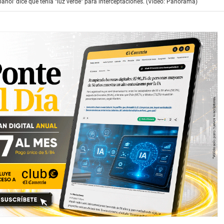
pañol’ dice que tenía “luz verde” para interceptaciones. (Video: Panorama)