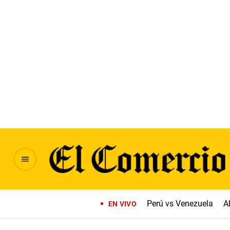
Perú vs Venezuela
A
EN VIVO