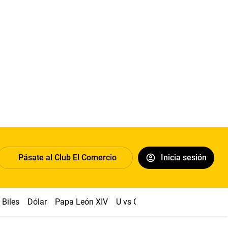
Pásate al Club El Comercio
Inicia sesión
Biles
Dólar
Papa León XIV
U vs Cristal
Congreso
Mach