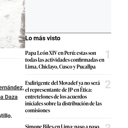
Lo más visto
1
Papa León XIV en Perú: estas son
todas las actividades confirmadas en
Lima, Chiclayo, Cusco y Pucallpa
2
Exdirigente del Movadef ya no será
ernández,
el representante de JP en Ética:
entretelones de los acuerdos
ba Daza
iniciales sobre la distribución de las
comisiones
illo.
Simone Biles en Lima: paso a paso,