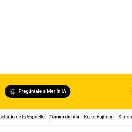
Pregúntale a Merlín IA
belardo de la Espriella
Temas del día
Keiko Fujimori
Simon 