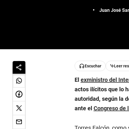
Juan José San
Escuchar
Leer re
El
exministro del Inte
actos ilícitos que lo 
autoridad, según la 
ante el
Congreso de l
Torres Falcón, como 