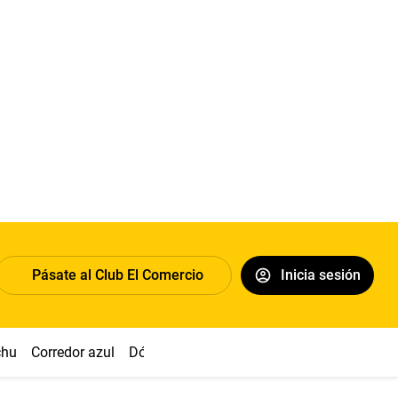
Pásate al Club El Comercio
Inicia sesión
chu
Corredor azul
Dólar
Congreso
Nasca
Acuña
Toled