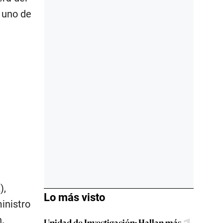
e uno de
),
Lo más visto
inistro
n.
Unidad de Investigación: Hallan más