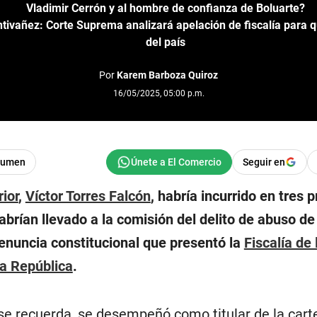
Vladimir Cerrón y al hombre de confianza de Boluarte?
tivañez: Corte Suprema analizará apelación de fiscalía para q
del país
Por
Karem Barboza Quiroz
16/05/2025, 05:00 p.m.
sumen
Seguir en
rior
,
Víctor Torres Falcón
, habría incurrido en tres 
habrían llevado a la comisión del delito de abuso de
denuncia constitucional que presentó la
Fiscalía de
a República
.
se recuerda, se desempeñó como titular de la cart