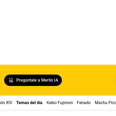
Pregúntale a Merlín IA
ón XIV
Temas del día
Keiko Fujimori
Feriado
Machu Pic