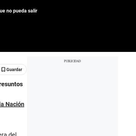
ue no pueda salir
Guardar
presuntos
 la Nación
era del