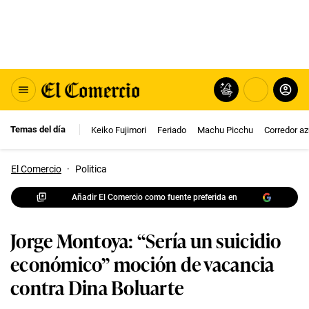
Temas del día
Keiko Fujimori
Feriado
Machu Picchu
Corredor az
El Comercio
·
Politica
Añadir El Comercio como fuente preferida en
Jorge Montoya: “Sería un suicidio
económico” moción de vacancia
contra Dina Boluarte