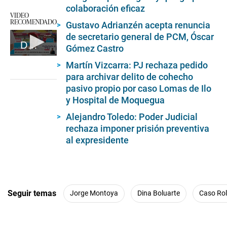
colaboración eficaz
VIDEO
RECOMENDADO
Gustavo Adrianzén acepta renuncia
de secretario general de PCM, Óscar
Dina Boluarte responde sobre lujosos reloj
Gómez Castro
0
Martín Vizcarra: PJ rechaza pedido
seconds
of
para archivar delito de cohecho
4
pasivo propio por caso Lomas de Ilo
minutes,
y Hospital de Moquegua
24
seconds
Alejandro Toledo: Poder Judicial
rechaza imponer prisión preventiva
al expresidente
Seguir temas
Jorge Montoya
Dina Boluarte
Caso Ro