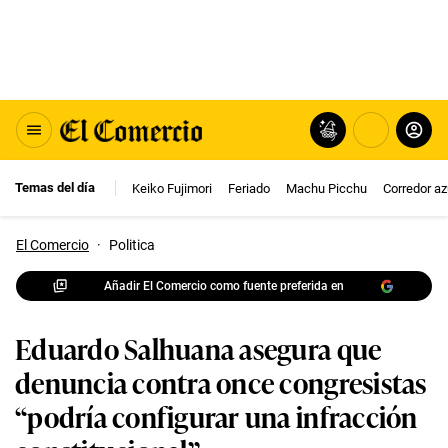
Temas del día
Keiko Fujimori
Feriado
Machu Picchu
Corredor az
El Comercio
·
Politica
Añadir El Comercio como fuente preferida en
Eduardo Salhuana asegura que
denuncia contra once congresistas
“podría configurar una infracción