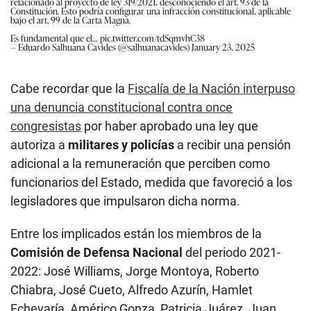
relacionado al proyecto de ley 319/2021, desconociendo el art. 93 de la
Constitución. Esto podría configurar una infracción constitucional, aplicable
bajo el art. 99 de la Carta Magna.
Es fundamental que el…
pic.twitter.com/tdSqmvhC38
— Eduardo Salhuana Cavides (@salhuanacavides)
January 23, 2025
Cabe recordar que la
Fiscalía de la Nación interpuso
una denuncia constitucional contra once
congresistas
por haber aprobado una ley que
autoriza a
militares y policías
a recibir una pensión
adicional a la remuneración que perciben como
funcionarios del Estado, medida que favoreció a los
legisladores que impulsaron dicha norma.
Entre los implicados están los miembros de la
Comisión de Defensa Nacional
del periodo 2021-
2022: José Williams, Jorge Montoya, Roberto
Chiabra, José Cueto, Alfredo Azurín, Hamlet
Echevaría, Américo Gonza, Patricia Juárez, Juan