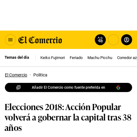
Temas del día
Keiko Fujimori
Feriado
Machu Picchu
Corredor az
El Comercio
·
Politica
Añadir El Comercio como fuente preferida en
Elecciones 2018: Acción Popular
volverá a gobernar la capital tras 38
años