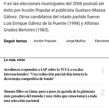
Y en las elecciones municipales del 2006 postuló sin
éxito por Acción Popular el publicista Gustavo Massa
Gálvez. Otros candidatos del citado partido fueron
Luis Enrique Gálvez de la Puente (1998) y Alfonso
Grados Bertorini (1983).
Seguir temas
Acción Popular
Jorge Muñoz
Eleccion
Lo más visto
1
Aerolíneas responden a LAP sobre la TUUA a escalas
internacionales: “Una reducción parcial deja intacta la
desventaja competitiva de fondo”
2
Simone Biles en Lima: paso a paso, la agenda de la gimnasta
más ganadora del mundo y una visita que emocionará a toda
una selección nacional