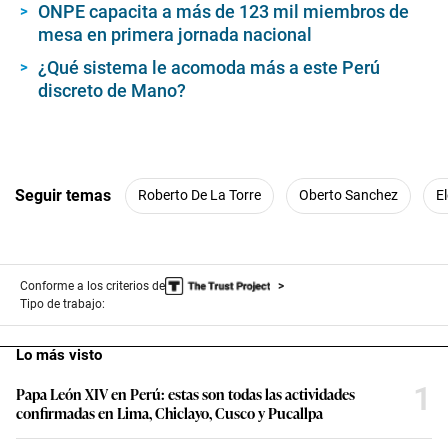
ONPE capacita a más de 123 mil miembros de
mesa en primera jornada nacional
¿Qué sistema le acomoda más a este Perú
discreto de Mano?
Seguir temas
Roberto De La Torre
Oberto Sanchez
E
Conforme a los criterios de
Tipo de trabajo:
Lo más visto
1
Papa León XIV en Perú: estas son todas las actividades
confirmadas en Lima, Chiclayo, Cusco y Pucallpa