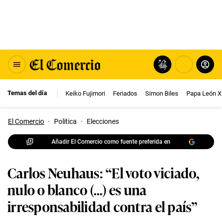
Temas del día
Keiko Fujimori
Feriados
Simon Biles
Papa León X
El Comercio
·
Politica
·
Elecciones
Añadir El Comercio como fuente preferida en
Carlos Neuhaus: “El voto viciado,
nulo o blanco (...) es una
irresponsabilidad contra el país”