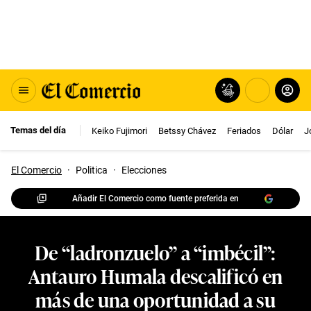
Temas del día
Keiko Fujimori
Betssy Chávez
Feriados
Dólar
J
El Comercio
·
Politica
·
Elecciones
Añadir El Comercio como fuente preferida en
De “ladronzuelo” a “imbécil”:
Antauro Humala descalificó en
más de una oportunidad a su