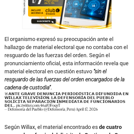
El organismo expresó su preocupación ante el
hallazgo de material electoral que no contaba con el
resguardo de las fuerzas del orden. Según el
pronunciamiento oficial, esta información revela que
material electoral en cuestión estuvo
“sin el
resguardo de las fuerzas del orden encargados de la
cadena de custodia”
.
🚨𝗔𝗡𝗧𝗘 𝗚𝗥𝗔𝗩𝗘 𝗗𝗘𝗡𝗨𝗡𝗖𝗜𝗔 𝗣𝗘𝗥𝗜𝗢𝗗𝗜́𝗦𝗧𝗜𝗖𝗔 𝗗𝗜𝗙𝗨𝗡𝗗𝗜𝗗𝗔 𝗘𝗡
𝗪𝗜𝗟𝗟𝗔𝗫 𝗧𝗘𝗟𝗘𝗩𝗜𝗦𝗜𝗢́𝗡, 𝗟𝗔 𝗗𝗘𝗙𝗘𝗡𝗦𝗢𝗥𝗜́𝗔 𝗗𝗘𝗟 𝗣𝗨𝗘𝗕𝗟𝗢
𝗦𝗢𝗟𝗜𝗖𝗜𝗧𝗔 𝗦𝗘𝗣𝗔𝗥𝗔𝗖𝗜𝗢́𝗡 𝗜𝗡𝗠𝗘𝗗𝗜𝗔𝗧𝗔 𝗗𝗘 𝗙𝗨𝗡𝗖𝗜𝗢𝗡𝗔𝗥𝗜𝗢𝗦
𝗗𝗘𝗟…
pic.twitter.com/46afOFoqyT
— Defensoría del Pueblo (@Defensoria_Peru)
April 17, 2026
Según Willax, el material encontrado es
de cuatro