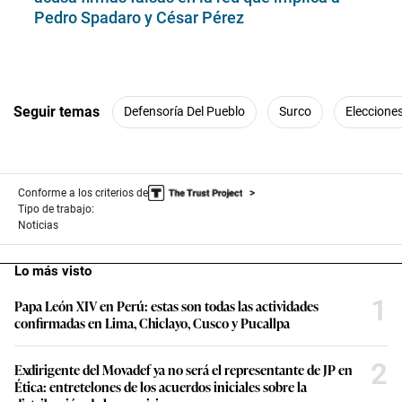
Pedro Spadaro y César Pérez
Seguir temas
Defensoría Del Pueblo
Surco
Eleccione
Conforme a los criterios de
Tipo de trabajo:
Noticias
Lo más visto
1
Papa León XIV en Perú: estas son todas las actividades
confirmadas en Lima, Chiclayo, Cusco y Pucallpa
2
Exdirigente del Movadef ya no será el representante de JP en
Ética: entretelones de los acuerdos iniciales sobre la