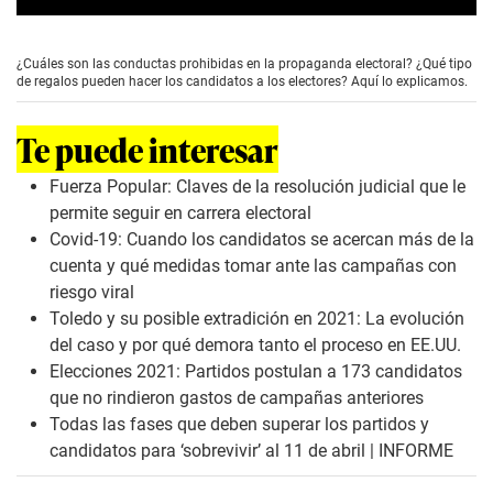
0
s
e
¿Cuáles son las conductas prohibidas en la propaganda electoral? ¿Qué tipo
c
de regalos pueden hacer los candidatos a los electores? Aquí lo explicamos.
o
n
d
Te puede interesar
s
o
f
Fuerza Popular: Claves de la resolución judicial que le
2
permite seguir en carrera electoral
m
i
Covid-19: Cuando los candidatos se acercan más de la
n
cuenta y qué medidas tomar ante las campañas con
u
t
riesgo viral
e
Toledo y su posible extradición en 2021: La evolución
s
,
del caso y por qué demora tanto el proceso en EE.UU.
8
Elecciones 2021: Partidos postulan a 173 candidatos
s
e
que no rindieron gastos de campañas anteriores
c
Todas las fases que deben superar los partidos y
o
n
candidatos para ‘sobrevivir’ al 11 de abril | INFORME
d
s