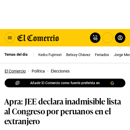
Temas del día
Keiko Fujimori
Betssy Chávez
Feriados
Jorge Me
El Comercio
·
Politica
·
Elecciones
Añadir El Comercio como fuente preferida en
Apra: JEE declara inadmisible lista
al Congreso por peruanos en el
extranjero