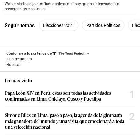
Walter Martos dijo que "indudablemente" hay grupos interesados en
postergar las elecciones
Seguir temas
Elecciones 2021
Partidos Políticos
Ele
Conforme a los criterios de
Tipo de trabajo:
Noticias
Lo más visto
1
Papa León XIV en Perú: estas son todas las actividades
confirmadas en Lima, Chiclayo, Cusco y Pucallpa
2
Simone Biles en Lima: paso a paso, la agenda de la gimnasta
más ganadora del mundo y una visita que emocionará a toda
una selección nacional