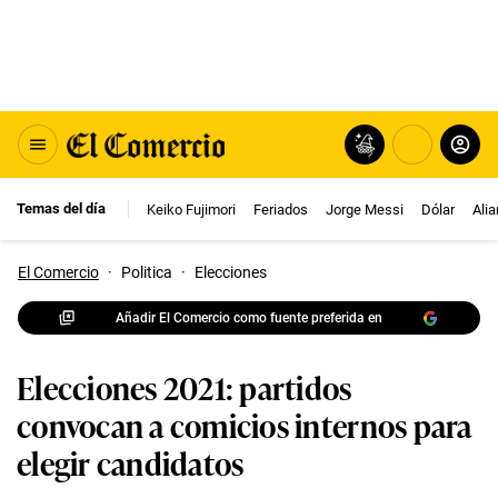
Temas del día
Keiko Fujimori
Feriados
Jorge Messi
Dólar
Ali
El Comercio
·
Politica
·
Elecciones
Añadir El Comercio como fuente preferida en
Elecciones 2021: partidos
convocan a comicios internos para
elegir candidatos