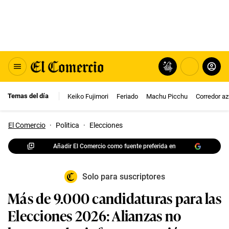
Temas del día
Keiko Fujimori
Feriado
Machu Picchu
Corredor az
El Comercio
·
Politica
·
Elecciones
Añadir El Comercio como fuente preferida en
Solo para suscriptores
Más de 9.000 candidaturas para las
Elecciones 2026: Alianzas no