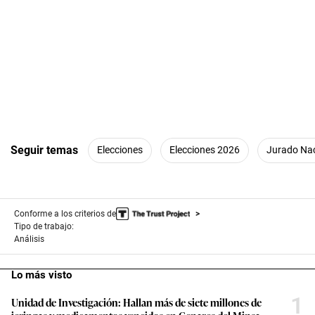
Seguir temas
Elecciones
Elecciones 2026
Jurado Nac
Conforme a los criterios de
Tipo de trabajo:
Análisis
Lo más visto
1
Unidad de Investigación: Hallan más de siete millones de