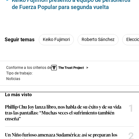
de Fuerza Popular para segunda vuelta
Seguir temas
Keiko Fujimori
Roberto Sánchez
Elecci
Conforme a los criterios de
Tipo de trabajo:
Noticias
Lo más visto
1
Phillip Chu Joy lanza libro, nos habla de su éxito y de su vida
tras las pantallas: “Muchas veces el sufrimiento también
enseña”
2
Un Niño furioso amenaza Sudamérica: así se preparan los