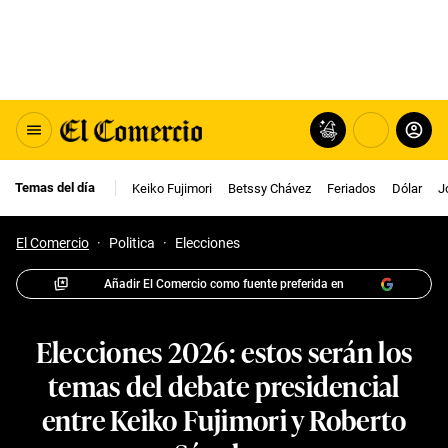
Temas del día
Keiko Fujimori
Betssy Chávez
Feriados
Dólar
J
El Comercio
·
Politica
·
Elecciones
Añadir El Comercio como fuente preferida en
Elecciones 2026: estos serán los
temas del debate presidencial
entre Keiko Fujimori y Roberto