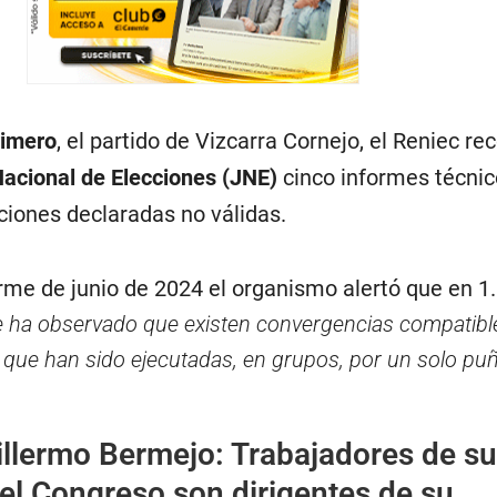
rimero
, el partido de Vizcarra Cornejo, el Reniec r
acional de Elecciones (JNE)
cinco informes técnic
pciones declaradas no válidas.
rme de junio de 2024 el organismo alertó que en 1
e ha observado que existen convergencias compatibl
 que han sido ejecutadas, en grupos, por un solo puñ
illermo Bermejo: Trabajadores de su
el Congreso son dirigentes de su