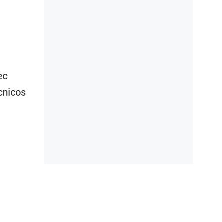
ec
cnicos