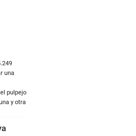
5.249
ar una
el pulpejo
 una y otra
va