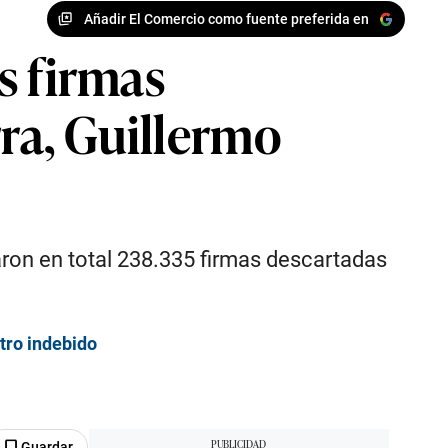
Añadir El Comercio como fuente preferida en
s firmas
rra, Guillermo
raron en total 238.335 firmas descartadas
stro indebido
Guardar