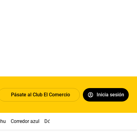
Pásate al Club El Comercio
Inicia sesión
chu
Corredor azul
Dólar
Congreso
Nasca
Acuña
Toled