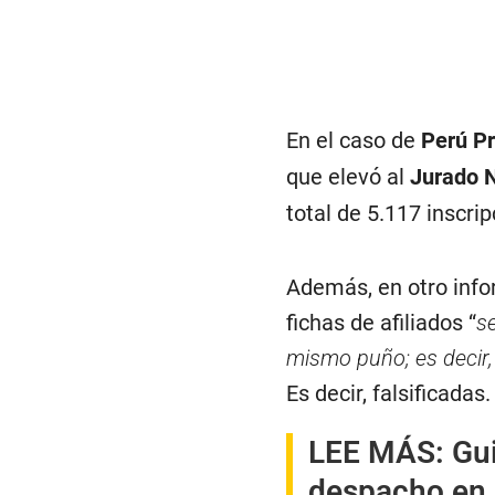
En el caso de
Perú P
que elevó al
Jurado N
total de 5.117 inscri
Además, en otro info
fichas de afiliados “
s
mismo puño; es decir,
Es decir, falsificadas.
LEE MÁS:
Gu
despacho en 