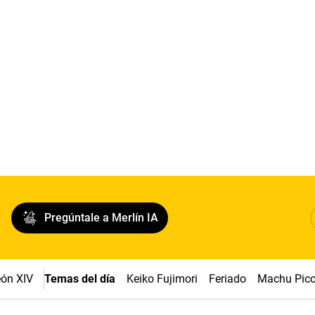
Pregúntale a Merlín IA
ón XIV
Temas del día
Keiko Fujimori
Feriado
Machu Pic