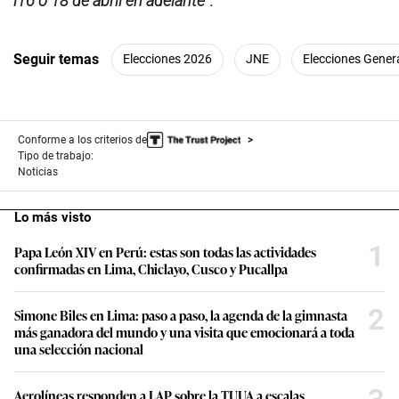
l16 o 18 de abril en adelante
”
.
Seguir temas
Elecciones 2026
JNE
Elecciones Gener
Conforme a los criterios de
Tipo de trabajo:
Noticias
Lo más visto
1
Papa León XIV en Perú: estas son todas las actividades
confirmadas en Lima, Chiclayo, Cusco y Pucallpa
2
Simone Biles en Lima: paso a paso, la agenda de la gimnasta
más ganadora del mundo y una visita que emocionará a toda
una selección nacional
Aerolíneas responden a LAP sobre la TUUA a escalas