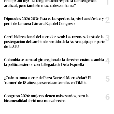
1
Phillip Chu Joy: “Le tengo mucho respeto a la inteligencia
artificial, pero también mucha desconfianza”
2
Diputados 2026-2031: Esta es la experiencia, nivel académico y
perfil de la nueva Cámara Baja del Congreso
3
Carril bidireccional del corredor Azul: Las razones detrás de la
postergación del cambio de sentido de la Av. Arequipa por parte
de la ATU
4
Colombia se suma al giro regional a la derecha: cuánto cambia
la política exterior con la llegada de De la Espriella
5
¿Cuánto toma correr de Plaza Norte al Morro Solar? El
‘runner’ de 18 años que se reta ante miles en TikTok
6
Congreso 2026: mujeres tienen más escaños, pero la
bicameralidad abrió una nueva brecha