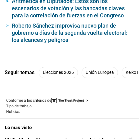
Aritmética en Diputados: Estos son los
escenarios de votación y las bancadas claves
para la correlación de fuerzas en el Congreso
Roberto Sánchez improvisa nuevo plan de
gobierno a días de la segunda vuelta electoral:
los alcances y peligros
Seguir temas
Elecciones 2026
Unión Europea
Keiko 
Conforme a los criterios de
Tipo de trabajo:
Noticias
Lo más visto