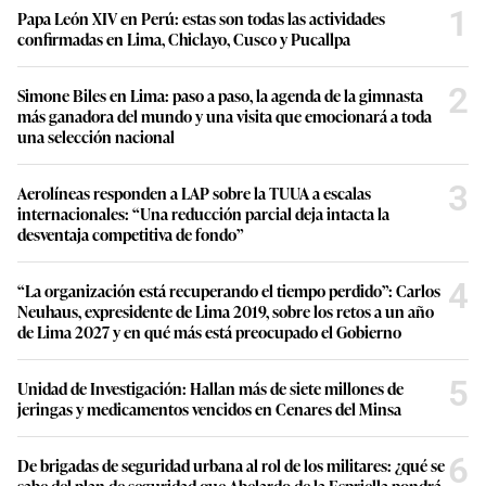
1
Papa León XIV en Perú: estas son todas las actividades
confirmadas en Lima, Chiclayo, Cusco y Pucallpa
2
Simone Biles en Lima: paso a paso, la agenda de la gimnasta
más ganadora del mundo y una visita que emocionará a toda
una selección nacional
3
Aerolíneas responden a LAP sobre la TUUA a escalas
internacionales: “Una reducción parcial deja intacta la
desventaja competitiva de fondo”
4
“La organización está recuperando el tiempo perdido”: Carlos
Neuhaus, expresidente de Lima 2019, sobre los retos a un año
de Lima 2027 y en qué más está preocupado el Gobierno
5
Unidad de Investigación: Hallan más de siete millones de
jeringas y medicamentos vencidos en Cenares del Minsa
6
De brigadas de seguridad urbana al rol de los militares: ¿qué se
sabe del plan de seguridad que Abelardo de la Espriella pondrá