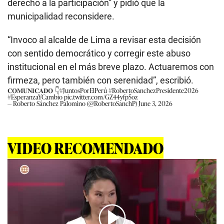
derecho a la participación” y pidió que la
municipalidad reconsidere.
“Invoco al alcalde de Lima a revisar esta decisión
con sentido democrático y corregir este abuso
institucional en el más breve plazo. Actuaremos con
firmeza, pero también con serenidad”, escribió.
𝐂𝐎𝐌𝐔𝐍𝐈𝐂𝐀𝐃𝐎 👇
#JuntosPorElPerú
#RobertoSanchezPresidente2026
#EsperanzaYCambio
pic.twitter.com/GZ44yfp5oz
— Roberto Sánchez Palomino (@RobertoSanchP)
June 3, 2026
VIDEO RECOMENDADO