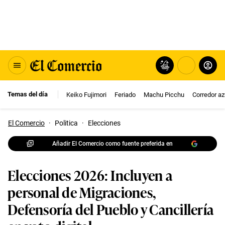
Temas del día
Keiko Fujimori
Feriado
Machu Picchu
Corredor az
El Comercio
·
Politica
·
Elecciones
Añadir El Comercio como fuente preferida en
Elecciones 2026: Incluyen a
personal de Migraciones,
Defensoría del Pueblo y Cancillería