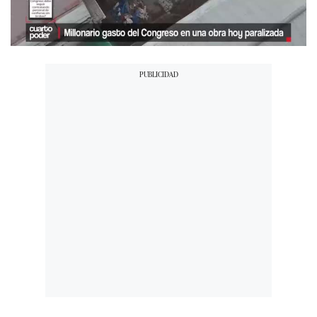
00:00
/
05:30