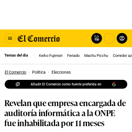
Temas del día
Keiko Fujimori
Feriado
Machu Picchu
Corredor az
El Comercio
·
Politica
·
Elecciones
Añadir El Comercio como fuente preferida en
Revelan que empresa encargada de
auditoría informática a la ONPE
fue inhabilitada por 11 meses