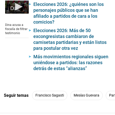
Elecciones 2026: ¿quiénes son los
Dina acusa a fiscalía de filtrar testimonio
personajes públicos que se han
0
afiliado a partidos de cara a los
seconds
comicios?
of
Dina acusa a
5
fiscalía de filtrar
Elecciones 2026: Más de 50
minutes,
testimonio
excongresistas cambiaron de
5
seconds
camisetas partidarias y están listos
para postular otra vez
Más movimientos regionales siguen
uniéndose a partidos: las razones
detrás de estas “alianzas”
Seguir temas
Francisco Sagasti
Mesías Guevara
Par