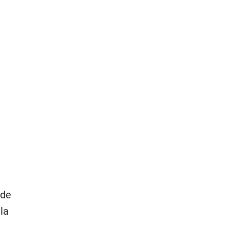
 de
la