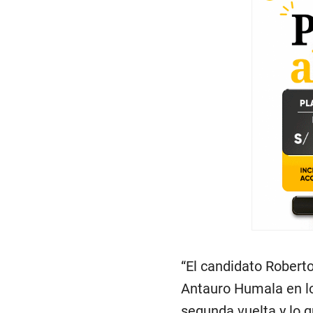
“El candidato Roberto
Antauro Humala en lo
segunda vuelta y lo q