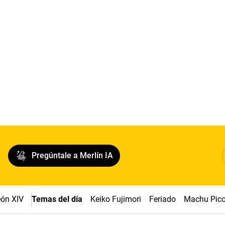
Pregúntale a Merlín IA
ón XIV
Temas del día
Keiko Fujimori
Feriado
Machu Pic