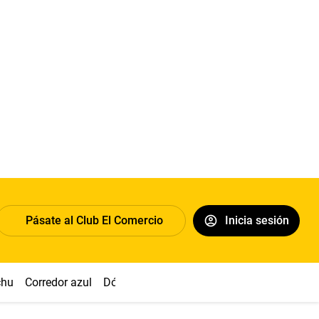
Pásate al Club El Comercio
Inicia sesión
chu
Corredor azul
Dólar
Congreso
Nasca
Acuña
Toled