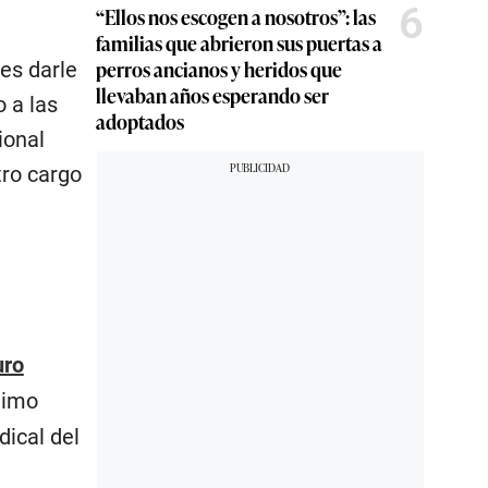
6
“Ellos nos escogen a nosotros”: las
familias que abrieron sus puertas a
perros ancianos y heridos que
es darle
llevaban años esperando ser
 a las
adoptados
ional
tro cargo
uro
ltimo
dical del