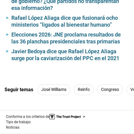
de gobierno? ¿Qué partidos no transparentan
esa información?
Rafael López Aliaga dice que fusionará ocho
ministerios “ligados al bienestar humano”
Elecciones 2026: JNE proclama resultados de
las 36 planchas presidenciales tras primarias
Javier Bedoya dice que Rafael López Aliaga
surge por la caviarización del PPC en el 2021
Seguir temas
José Williams
Reinfo
Congreso
V
Conforme a los criterios de
Tipo de trabajo:
Noticias