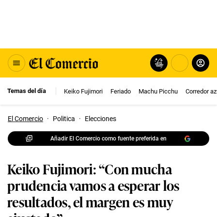
Temas del día
Keiko Fujimori
Feriado
Machu Picchu
Corredor az
El Comercio
·
Politica
·
Elecciones
Añadir El Comercio como fuente preferida en
Keiko Fujimori: “Con mucha
prudencia vamos a esperar los
resultados, el margen es muy