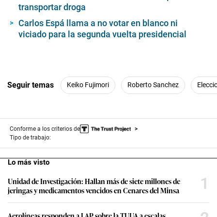
transportar droga
Carlos Espá llama a no votar en blanco ni
viciado para la segunda vuelta presidencial
Seguir temas
Keiko Fujimori
Roberto Sanchez
Elecci
Conforme a los criterios de
Tipo de trabajo:
Lo más visto
1
Unidad de Investigación: Hallan más de siete millones de
jeringas y medicamentos vencidos en Cenares del Minsa
Aerolíneas responden a LAP sobre la TUUA a escalas