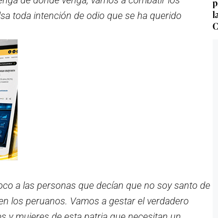
venga de donde venga, vamos a combatir los
p
l
sa toda intención de odio que se ha querido
C
oco a las personas que decían que no soy santo de
 en los peruanos. Vamos a gestar el verdadero
s y mujeres de esta patria que necesitan un