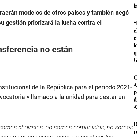
l
traerán modelos de otros países y también negó
“
 gestión priorizará la lucha contra el
e
e
l
nsferencia no están
q
G
C
A
stitucional de la República para el periodo 2021-
p
vocatoria y llamado a la unidad para gestar un
d
A
D
 somos chavistas, no somos comunistas, no somos
r