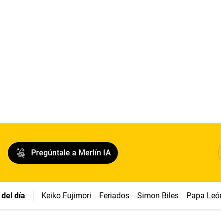
Pregúntale a Merlín IA
del día
Keiko Fujimori
Feriados
Simon Biles
Papa Leó