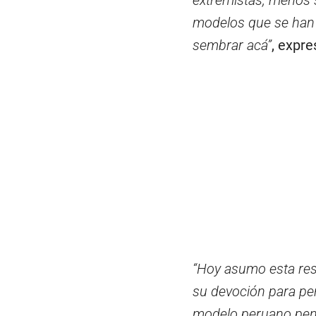
extremistas, menos 
modelos que se han e
sembrar acá”
, expre
“Hoy asumo esta res
su devoción para pe
modelo peruano pens