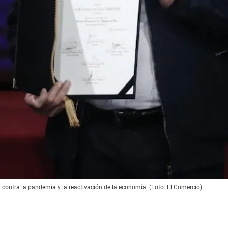
ha contra la pandemia y la reactivación de la economía. (Foto: El Comercio)