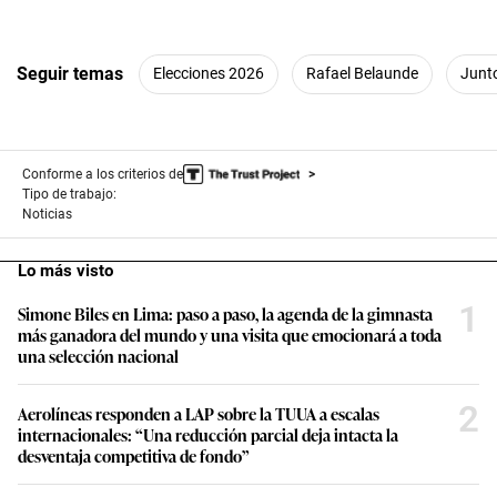
Seguir temas
Elecciones 2026
Rafael Belaunde
Junto
Conforme a los criterios de
Tipo de trabajo:
Noticias
Lo más visto
1
Simone Biles en Lima: paso a paso, la agenda de la gimnasta
más ganadora del mundo y una visita que emocionará a toda
una selección nacional
2
Aerolíneas responden a LAP sobre la TUUA a escalas
internacionales: “Una reducción parcial deja intacta la
desventaja competitiva de fondo”