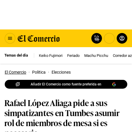
Temas del día
Keiko Fujimori
Feriado
Machu Picchu
Corredor az
El Comercio
·
Politica
·
Elecciones
Añadir El Comercio como fuente preferida en
Rafael López Aliaga pide a sus
simpatizantes en Tumbes asumir
rol de miembros de mesa si es