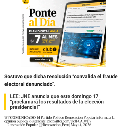
Sostuvo que dicha resolución “convalida el fraude
electoral denunciado”.
LEE:
JNE anuncia que este domingo 17
“proclamará los resultados de la elección
presidencial”
🚨
#𝐂𝐎𝐌𝐔𝐍𝐈𝐂𝐀𝐃𝐎
| El Partido Político Renovación Popular informa a la
opinión pública lo siguiente:
pic.twitter.com/DeJFCADyDV
— Renovación Popular (@Renovacion_Peru)
May 14, 2026