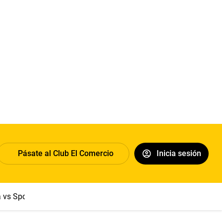
Pásate al Club El Comercio
Inicia sesión
a vs Sport Boys
Jorge Messi
Dólar
Papa León XIV
Congre