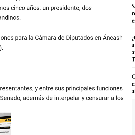
S
mos cinco años: un presidente, dos
r
andinos.
e
¿
ciones para la Cámara de Diputados en Áncash
a
).
a
T
C
e
resentantes, y entre sus principales funciones
a
l Senado, además de interpelar y censurar a los