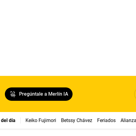
Pregúntale a Merlín IA
del día
Keiko Fujimori
Betssy Chávez
Feriados
Alianz