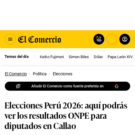
Temas del día
Keiko Fujimori
Simon Biles
Dólar
Papa León XIV
El Comercio
·
Politica
·
Elecciones
Añadir El Comercio como fuente preferida en
Elecciones Perú 2026: aquí podrás
ver los resultados ONPE para
diputados en Callao