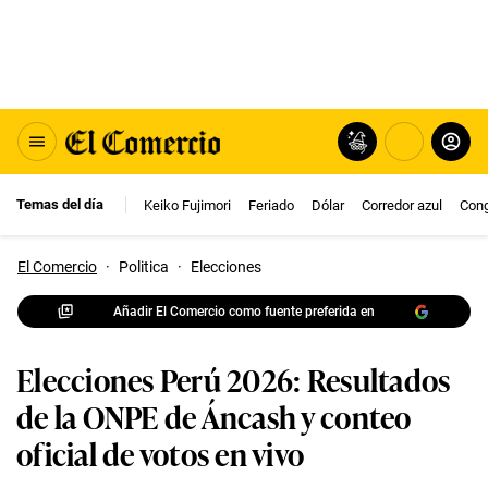
Temas del día
Keiko Fujimori
Feriado
Dólar
Corredor azul
Con
El Comercio
·
Politica
·
Elecciones
Añadir El Comercio como fuente preferida en
Elecciones Perú 2026: Resultados
de la ONPE de Áncash y conteo
oficial de votos en vivo