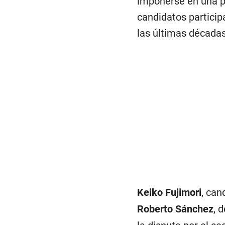
imponerse en una pr
candidatos particip
las últimas décadas
Keiko Fujimori
, can
Roberto Sánchez
, 