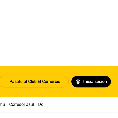
Pásate al Club El Comercio
Inicia sesión
chu
Corredor azul
Dólar
Congreso
Nasca
Acuña
Toled