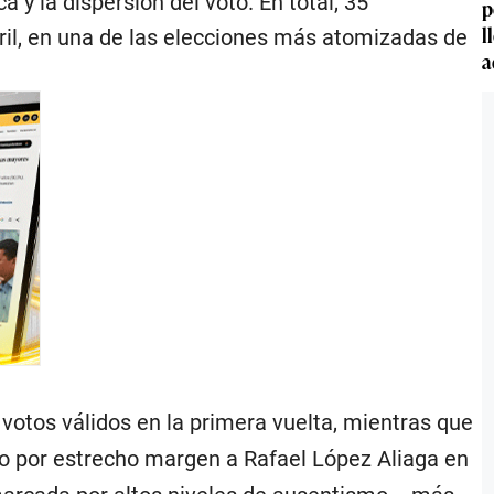
y la dispersión del voto. En total, 35
p
l
ril, en una de las elecciones más atomizadas de
a
 votos válidos en la primera vuelta, mientras que
do por estrecho margen a Rafael López Aliaga en