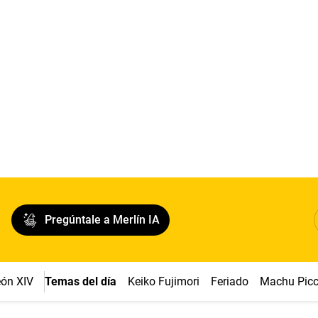
Pregúntale a Merlín IA
ón XIV
Temas del día
Keiko Fujimori
Feriado
Machu Pic