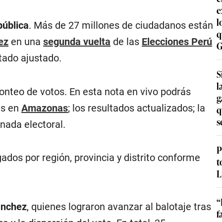
e
l
pública
. Más de 27 millones de ciudadanos están
q
ez
en una
segunda vuelta
de las
Elecciones Perú
G
ltado ajustado.
S
l
conteo de votos. En esta nota en vivo podrás
g
as en
Amazonas
; los resultados actualizados; la
q
s
rnada electoral.
P
dos por región, provincia y distrito conforme
t
L
“
ánchez
, quienes lograron avanzar al balotaje tras
f