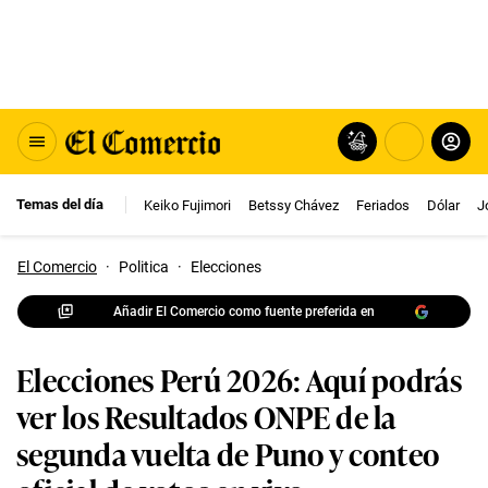
Temas del día
Keiko Fujimori
Betssy Chávez
Feriados
Dólar
J
El Comercio
·
Politica
·
Elecciones
Añadir El Comercio como fuente preferida en
Elecciones Perú 2026: Aquí podrás
ver los Resultados ONPE de la
segunda vuelta de Puno y conteo