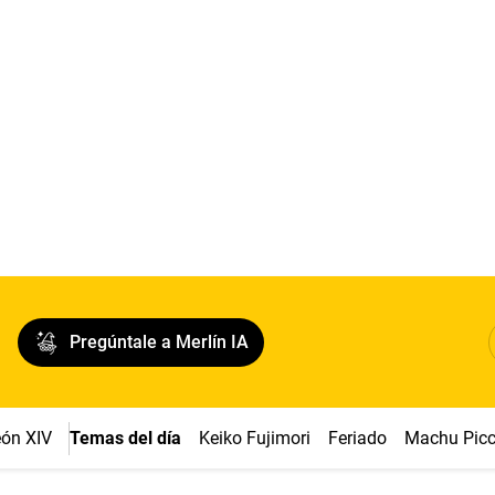
Pregúntale a Merlín IA
ón XIV
Temas del día
Keiko Fujimori
Feriado
Machu Pic