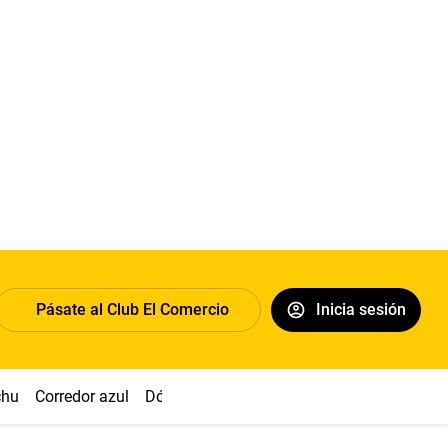
Pásate al Club El Comercio
Inicia sesión
chu
Corredor azul
Dólar
Congreso
Nasca
Acuña
Toled