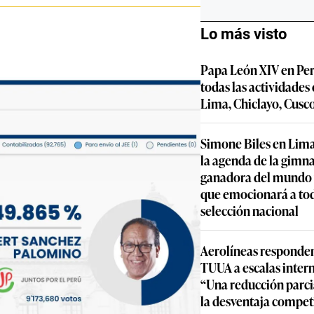
Lo más visto
Papa León XIV en Per
todas las actividades
Lima, Chiclayo, Cusc
Simone Biles en Lima
la agenda de la gimn
ganadora del mundo y
que emocionará a to
selección nacional
Aerolíneas responden
TUUA a escalas inter
“Una reducción parcia
la desventaja compet