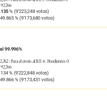
 92,766
0.135
% (9'223,248 votos)
49.865 % (9'173,680 votos)
al 99.996%
,762 | Para el envío al JEE 4 | Pendientes 0
 92,766
134 % (9'222,848 votos)
49.866 % (9'173,431 votos)