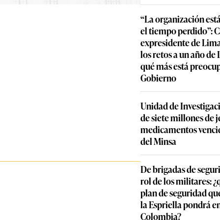
“La organización est
el tiempo perdido”: 
expresidente de Lima
los retos a un año de
qué más está preocu
Gobierno
Unidad de Investigac
de siete millones de j
medicamentos vencid
del Minsa
De brigadas de segur
rol de los militares: 
plan de seguridad qu
la Espriella pondrá 
Colombia?