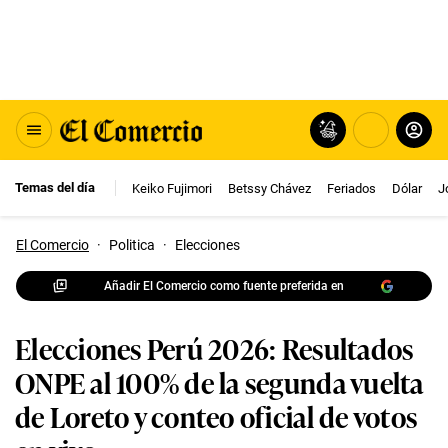
Temas del día
Keiko Fujimori
Betssy Chávez
Feriados
Dólar
J
El Comercio
·
Politica
·
Elecciones
Añadir El Comercio como fuente preferida en
Elecciones Perú 2026: Resultados
ONPE al 100% de la segunda vuelta
de Loreto y conteo oficial de votos