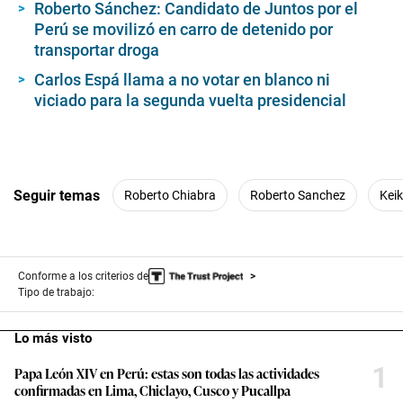
Roberto Sánchez: Candidato de Juntos por el
Perú se movilizó en carro de detenido por
transportar droga
Carlos Espá llama a no votar en blanco ni
viciado para la segunda vuelta presidencial
Seguir temas
Roberto Chiabra
Roberto Sanchez
Keik
Conforme a los criterios de
Tipo de trabajo:
Lo más visto
1
Papa León XIV en Perú: estas son todas las actividades
confirmadas en Lima, Chiclayo, Cusco y Pucallpa