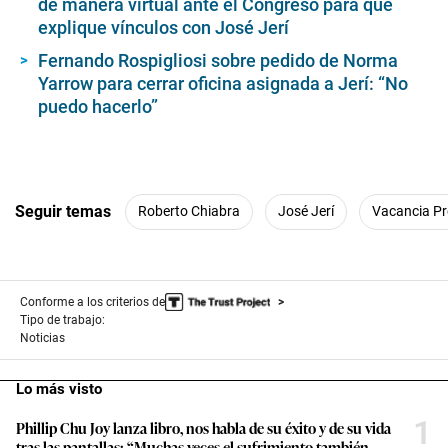
de manera virtual ante el Congreso para que
explique vínculos con José Jerí
Fernando Rospigliosi sobre pedido de Norma
Yarrow para cerrar oficina asignada a Jerí: “No
puedo hacerlo”
Seguir temas
Roberto Chiabra
José Jerí
Vacancia Pr
Conforme a los criterios de
Tipo de trabajo:
Noticias
Lo más visto
1
Phillip Chu Joy lanza libro, nos habla de su éxito y de su vida
tras las pantallas: “Muchas veces el sufrimiento también