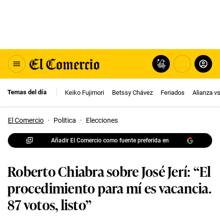
Temas del día
Keiko Fujimori
Betssy Chávez
Feriados
Alianza v
El Comercio
·
Politica
·
Elecciones
Añadir El Comercio como fuente preferida en
Roberto Chiabra sobre José Jerí: “El
procedimiento para mí es vacancia.
87 votos, listo”