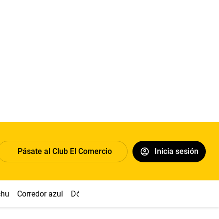
Pásate al Club El Comercio
Inicia sesión
chu
Corredor azul
Dólar
Congreso
Nasca
Acuña
Toled