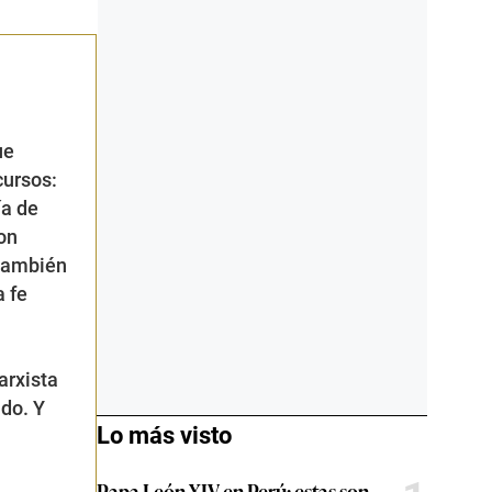
ue
cursos:
ía de
on
 también
a fe
arxista
do. Y
Lo más visto
Papa León XIV en Perú: estas son