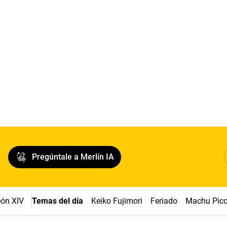
Pregúntale a Merlín IA
ón XIV
Temas del día
Keiko Fujimori
Feriado
Machu Pic