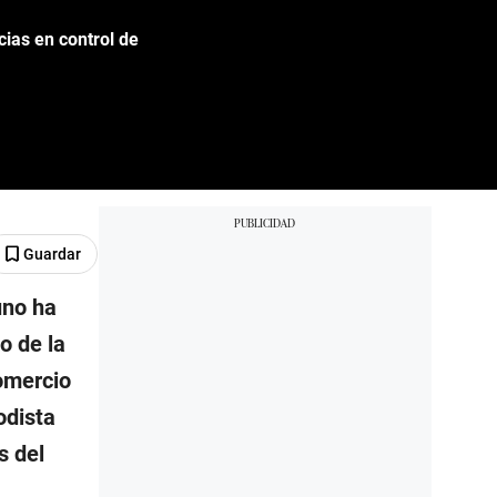
cias en control de
Guardar
uno ha
o de la
omercio
odista
s del