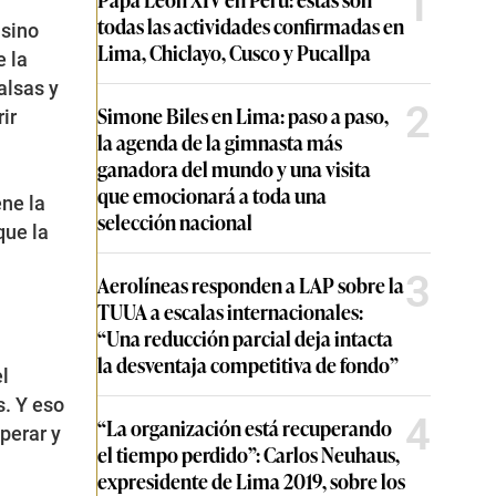
1
todas las actividades confirmadas en
 sino
Lima, Chiclayo, Cusco y Pucallpa
e la
falsas
y
2
Simone Biles en Lima: paso a paso,
ir
la agenda de la gimnasta más
ganadora del mundo y una visita
que emocionará a toda una
ene la
selección nacional
que la
3
Aerolíneas responden a LAP sobre la
TUUA a escalas internacionales:
“Una reducción parcial deja intacta
la desventaja competitiva de fondo”
l
. Y eso
4
“La organización está recuperando
perar y
el tiempo perdido”: Carlos Neuhaus,
expresidente de Lima 2019, sobre los