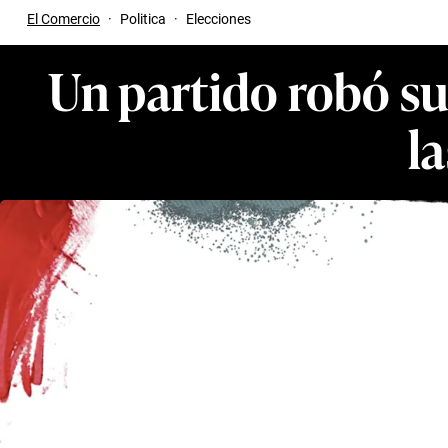
El Comercio
·
Politica
·
Elecciones
Un partido robó sus
l