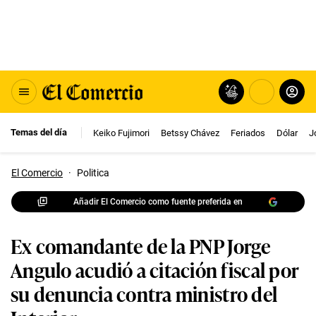
Temas del día
Keiko Fujimori
Betssy Chávez
Feriados
Dólar
J
El Comercio
·
Politica
Añadir El Comercio como fuente preferida en
Ex comandante de la PNP Jorge
Angulo acudió a citación fiscal por
su denuncia contra ministro del