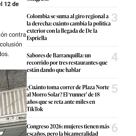
l 12 de
3
Colombia se suma al giro regional a
la derecha: cuánto cambia la política
exterior con la llegada de De la
ión contra
Espriella
 colusión
4
dos.
Sabores de Barranquilla: un
recorrido por tres restaurantes que
están dando que hablar
5
¿Cuánto toma correr de Plaza Norte
al Morro Solar? El ‘runner’ de 18
años que se reta ante miles en
TikTok
6
Congreso 2026: mujeres tienen más
escaños, pero la bicameralidad