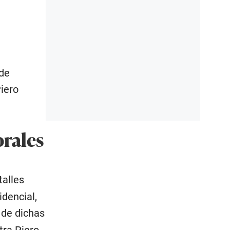
 de
Piero
orales
talles
dencial,
 de dichas