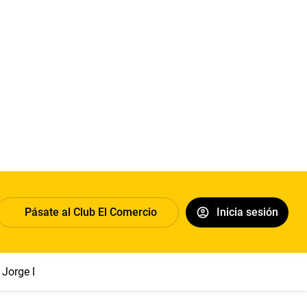
Pásate al Club El Comercio
Inicia sesión
Jorge Messi
Papa León XIV
Congreso
Sueldo mínimo
Cl