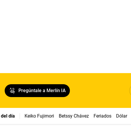
Pregúntale a Merlín IA
del día
Keiko Fujimori
Betssy Chávez
Feriados
Dólar