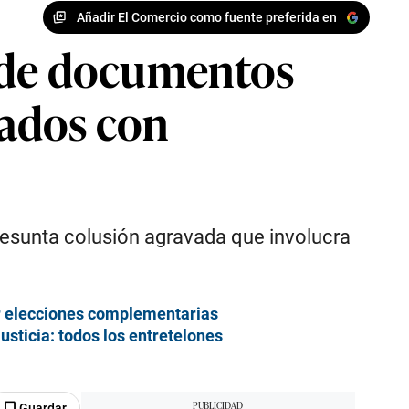
Añadir El Comercio como fuente preferida en
ón de documentos
lados con
 presunta colusión agravada que involucra
ar elecciones complementarias
sticia: todos los entretelones
Guardar