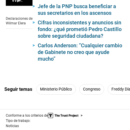
Jefe de la PNP busca beneficiar a
0
sus secretarios en los ascensos
seconds
of
Declaraciones de
0
Cifras inconsistentes y anuncios sin
Wilmar Elera
seconds
fondo: ¿qué prometió Pedro Castillo
sobre seguridad ciudadana?
Carlos Anderson: “Cualquier cambio
de Gabinete no creo que ayude
mucho”
Seguir temas
Ministerio Público
Congreso
Freddy Dí
Conforme a los criterios de
Tipo de trabajo:
Noticias