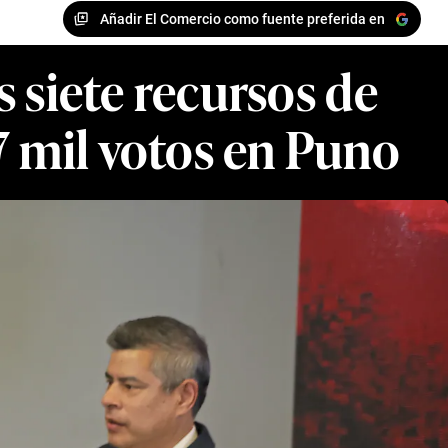
Añadir El Comercio como fuente preferida en
 siete recursos de
7 mil votos en Puno