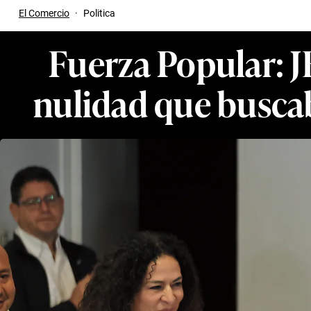
El Comercio
·
Politica
Fuerza Popular: J
nulidad que buscab