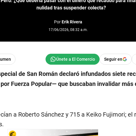
 Perú: ¿Qué debería pasar con el dinero que recaudó para fina
nulidad tras suspender colecta?
Por
Erik Rivera
17/06/2026, 08:32 a.m.
sumen
Seguir en
Especial de San Román declaró infundados siete re
 por Fuerza Popular— que buscaban invalidar más 
ecían a Roberto Sánchez y 715 a Keiko Fujimori; el 
s.