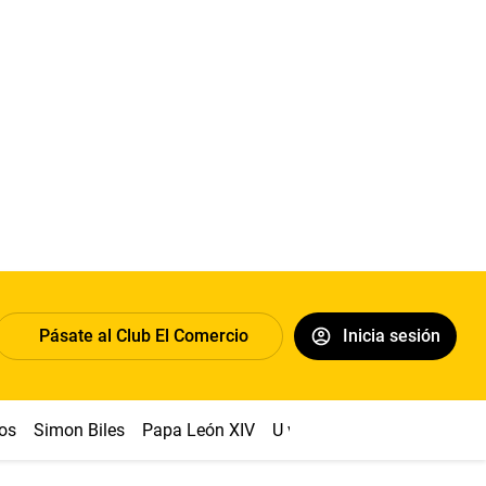
Pásate al Club El Comercio
Inicia sesión
os
Simon Biles
Papa León XIV
U vs Cristal
Dólar
Congr