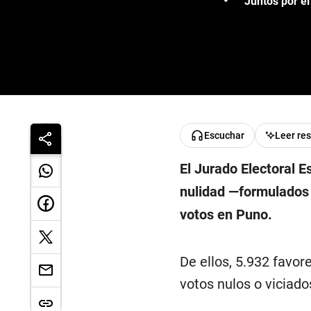
Juntos por el
Escuchar
Leer re
El Jurado Electoral 
nulidad —formulados
votos en Puno.
De ellos, 5.932 favor
votos nulos o viciado