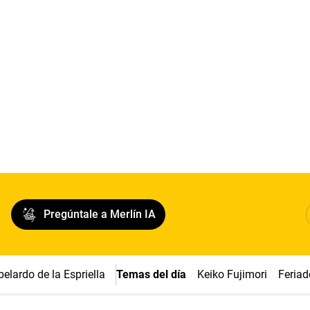
Pregúntale a Merlín IA
belardo de la Espriella
Temas del día
Keiko Fujimori
Feriad