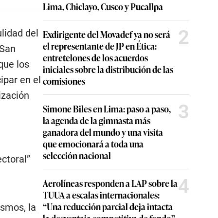
Lima, Chiclayo, Cusco y Pucallpa
2
lidad del
Exdirigente del Movadef ya no será
el representante de JP en Ética:
 San
entretelones de los acuerdos
que los
iniciales sobre la distribución de las
ipar en el
comisiones
ización
3
Simone Biles en Lima: paso a paso,
la agenda de la gimnasta más
ganadora del mundo y una visita
que emocionará a toda una
selección nacional
ectoral”
4
Aerolíneas responden a LAP sobre la
TUUA a escalas internacionales:
“Una reducción parcial deja intacta
ismos, la
la desventaja competitiva de fondo”