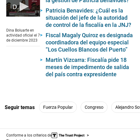
la gestión de Patricia Benavides?
Dina Boluarte en actividad oficial el 7 de diciembre 2023
Patricia Benavides: ¿Cuál es la
situación del jefe de la autoridad
0
seconds
de control de la fiscalía en la JNJ?
of
Dina Boluarte en
3
Fiscal Magaly Quiroz es designada
actividad oficial el 7
minutes,
de diciembre 2023
coordinadora del equipo especial
31
seconds
“Los Cuellos Blancos del Puerto”
Martín Vizcarra: Fiscalía pide 18
meses de impedimento de salida
del país contra expresidente
Seguir temas
Fuerza Popular
Congreso
Alejandro So
Conforme a los criterios de