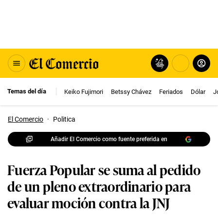
Temas del día
Keiko Fujimori
Betssy Chávez
Feriados
Dólar
J
El Comercio
·
Politica
Añadir El Comercio como fuente preferida en
Fuerza Popular se suma al pedido
de un pleno extraordinario para
evaluar moción contra la JNJ