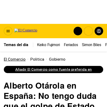
Temas del día
Keiko Fujimori
Feriados
Simon Biles
P
El Comercio
·
Politica
·
Gobierno
Añadir El Comercio como fuente preferida en
Alberto Otárola en
España: No tengo duda
que el golpe de Estado