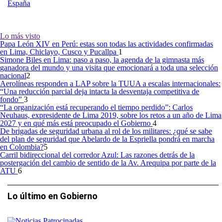
España
Lo más visto
Papa León XIV en Perú: estas son todas las actividades confirmadas
en Lima, Chiclayo, Cusco y Pucallpa
1
Simone Biles en Lima: paso a paso, la agenda de la gimnasta más
ganadora del mundo y una visita que emocionará a toda una selección
nacional
2
Aerolíneas responden a LAP sobre la TUUA a escalas internacionales:
“Una reducción parcial deja intacta la desventaja competitiva de
fondo”
3
“La organización está recuperando el tiempo perdido”: Carlos
Neuhaus, expresidente de Lima 2019, sobre los retos a un año de Lima
2027 y en qué más está preocupado el Gobierno
4
De brigadas de seguridad urbana al rol de los militares: ¿qué se sabe
del plan de seguridad que Abelardo de la Espriella pondrá en marcha
en Colombia?
5
Carril bidireccional del corredor Azul: Las razones detrás de la
postergación del cambio de sentido de la Av. Arequipa por parte de la
ATU
6
Lo último en Gobierno