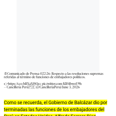
📄Comunicado de Prensa 022-26: Respecto a las resoluciones supremas
referidas al término de funciones de embajadores políticos.
👉
https://t.co/hRXaXf8Qcc
pic.twitter.com/KRS1bwoU9h
— Cancillería Perú🇵🇪 (@CancilleriaPeru)
June 3, 2026
Como se recuerda, el Gobierno de Balcázar dio por
terminadas las funciones de los embajadores del