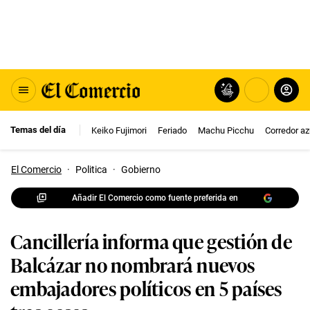
Temas del día
Keiko Fujimori
Feriado
Machu Picchu
Corredor az
El Comercio
·
Politica
·
Gobierno
Añadir El Comercio como fuente preferida en
Cancillería informa que gestión de
Balcázar no nombrará nuevos
embajadores políticos en 5 países