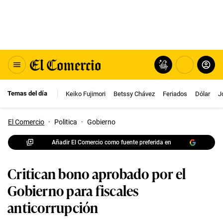
Temas del día
Keiko Fujimori
Betssy Chávez
Feriados
Dólar
J
El Comercio
·
Politica
·
Gobierno
Añadir El Comercio como fuente preferida en
Critican bono aprobado por el
Gobierno para fiscales
anticorrupción