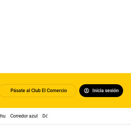
Pásate al Club El Comercio
Inicia sesión
chu
Corredor azul
Dólar
Congreso
Nasca
Acuña
Toled