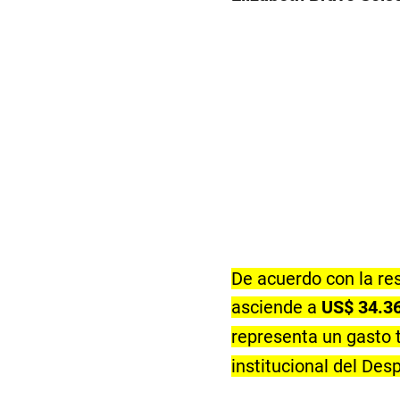
De acuerdo con la res
asciende a
US$ 34.3
representa un gasto 
institucional del Des