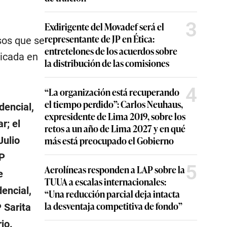
3
Exdirigente del Movadef será el
representante de JP en Ética:
sos que se
entretelones de los acuerdos sobre
licada en
la distribución de las comisiones
4
“La organización está recuperando
el tiempo perdido”: Carlos Neuhaus,
dencial,
expresidente de Lima 2019, sobre los
r; el
retos a un año de Lima 2027 y en qué
más está preocupado el Gobierno
Julio
EP
5
Aerolíneas responden a LAP sobre la
e
TUUA a escalas internacionales:
encial,
“Una reducción parcial deja intacta
la desventaja competitiva de fondo”
 Sarita
io.