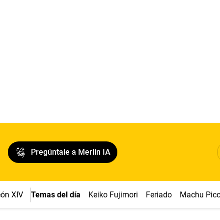
Pregúntale a Merlín IA
ón XIV
Temas del día
Keiko Fujimori
Feriado
Machu Pic